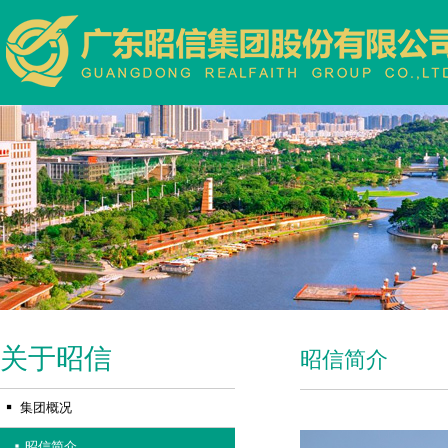
关于昭信
昭信简介
集团概况
昭信简介