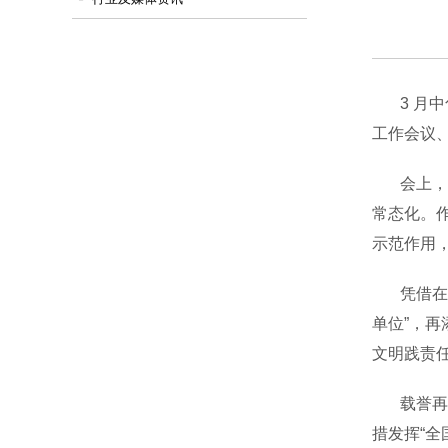
3 月中旬
工作会议、
会上，佛
常态化。
示范作用
凭借在社
单位”，
文明践责
载誉再出
措发挥“